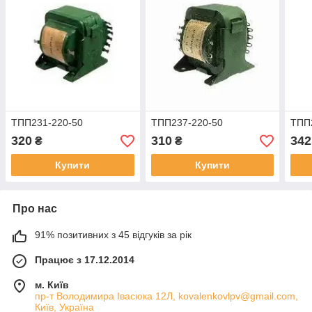
ТПП231-220-50
ТПП237-220-50
ТПП
320
310
342
₴
₴
Купити
Купити
Про нас
91% позитивних з 45 відгуків за рік
Працює з 17.12.2014
м. Київ
пр-т Володимира Івасюка 12Л, kovalenkovlpv@gmail.com,
Київ, Україна