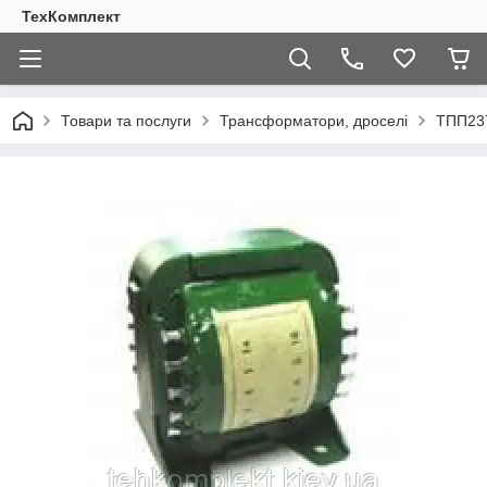
ТехКомплект
Товари та послуги
Трансформатори, дроселі
ТПП237