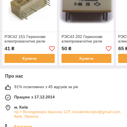
РЭС42 151 Герконове
РЭС43 202 Герконове
РЭС
електромагнітне реле
електромагнітне реле
елек
41
50
65
₴
₴
Купити
Купити
Про нас
91% позитивних з 45 відгуків за рік
Працює з 17.12.2014
м. Київ
пр-т Володимира Івасюка 12Л, kovalenkovlpv@gmail.com,
Київ, Україна
Контакти