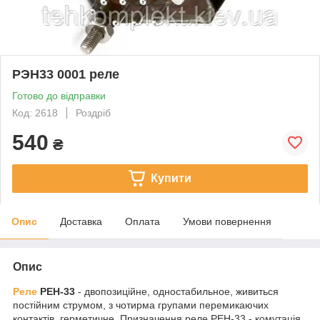
РЭН33 0001 реле
Готово до відправки
Код: 2618
Роздріб
540
₴
Купити
Опис
Доставка
Оплата
Умови повернення
Опис
Реле
РЕН-33
- двопозиційне, одностабильное, живиться
постійним струмом, з чотирма групами перемикаючих
контактів, герметичне. Призначення реле РЕН-33 - комутація