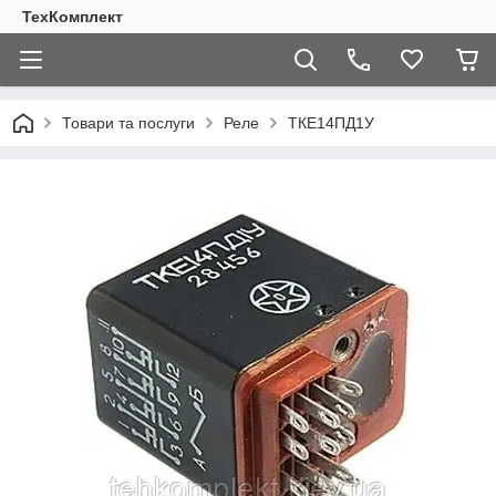
ТехКомплект
Товари та послуги
Реле
ТКЕ14ПД1У