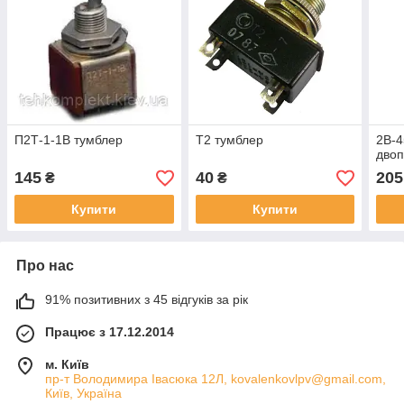
П2Т-1-1В тумблер
Т2 тумблер
2В-4
дво
145
40
205
₴
₴
Купити
Купити
Про нас
91% позитивних з 45 відгуків за рік
Працює з 17.12.2014
м. Київ
пр-т Володимира Івасюка 12Л, kovalenkovlpv@gmail.com,
Київ, Україна