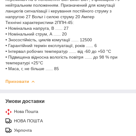
нейтральним положенням. Призначений для комутації
ланцюгів сигналізації і керування постійного струму з
напругою 27 Вольт і силою струму 20 Ампер
Технічні характеристики 2ППН-45:
• Номінальна напруга, В ...... 27
• Номінальний струм, А ...... 20
• Зносостійкість, циклів комутації ...... 12500
• Гарантійний термін експлуатації, років ...... 6
• Інтервал робочих температур ...... від -60 до +50 °С
• Підвищена відносна вологість повітря ...... до 98 % при
температурі +25°С
• Маса, г, не більше ...... 85
Приховати
Умови доставки
Нова Пошта
НОВА ПОШТА
Укрпочта