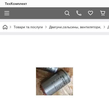
ТехКомплект
Товари та послуги
Двигуни,сельсины, вентилятори,