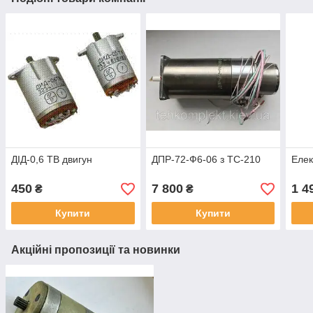
ДІД-0,6 ТВ двигун
ДПР-72-Ф6-06 з ТС-210
Елек
450
7 800
1 4
₴
₴
Купити
Купити
Акційні пропозиції та новинки