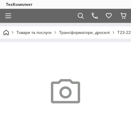
ТехКомплект
Товари та послуги
Трансформатори, дроселі
Т23-22