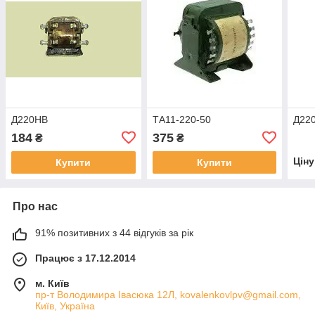
Д220НВ
ТА11-220-50
Д22
184
375
₴
₴
Цін
Купити
Купити
Про нас
91% позитивних з 44 відгуків за рік
Працює з 17.12.2014
м. Київ
пр-т Володимира Івасюка 12Л, kovalenkovlpv@gmail.com,
Київ, Україна