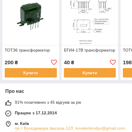
ТОТ36 трансформатор
БТИ4-17В трансформатор
ТОТ
200
40
198
₴
₴
Купити
Купити
Про нас
91% позитивних з 45 відгуків за рік
Працює з 17.12.2014
м. Київ
пр-т Володимира Івасюка 12Л, kovalenkovlpv@gmail.com,