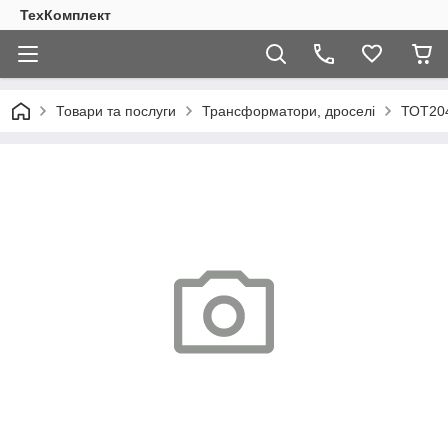
ТехКомплект
Товари та послуги
Трансформатори, дроселі
ТОТ20