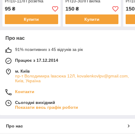
РП10-11ЛП розетка
РП10-30ЛП вилка
РП10
95
150
150
₴
₴
Купити
Купити
Про нас
91% позитивних з 45 відгуків за рік
Працює з 17.12.2014
м. Київ
пр-т Володимира Івасюка 12Л, kovalenkovlpv@gmail.com,
Київ, Україна
Контакти
Сьогодні вихідний
Показати весь графік роботи
Про нас