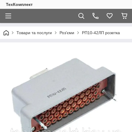
ТехКомплект
Товари та послуги
Роз'єми
РП10-42ЛП розетка