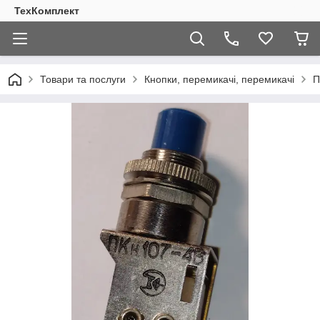
ТехКомплект
Товари та послуги
Кнопки, перемикачі, перемикачі
П