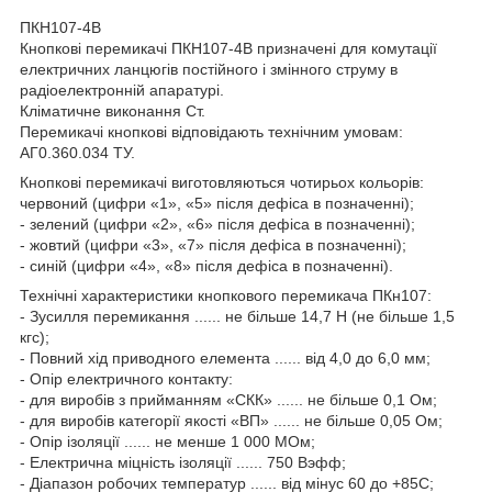
ПКН107-4В
Кнопкові перемикачі ПКН107-4В призначені для комутації
електричних ланцюгів постійного і змінного струму в
радіоелектронній апаратурі.
Кліматичне виконання Ст.
Перемикачі кнопкові відповідають технічним умовам:
АГ0.360.034 ТУ.
Кнопкові перемикачі виготовляються чотирьох кольорів:
червоний (цифри «1», «5» після дефіса в позначенні);
- зелений (цифри «2», «6» після дефіса в позначенні);
- жовтий (цифри «3», «7» після дефіса в позначенні);
- синій (цифри «4», «8» після дефіса в позначенні).
Технічні характеристики кнопкового перемикача ПКн107:
- Зусилля перемикання ...... не більше 14,7 Н (не більше 1,5
кгс);
- Повний хід приводного елемента ...... від 4,0 до 6,0 мм;
- Опір електричного контакту:
- для виробів з прийманням «СКК» ...... не більше 0,1 Ом;
- для виробів категорії якості «ВП» ...... не більше 0,05 Ом;
- Опір ізоляції ...... не менше 1 000 МОм;
- Електрична міцність ізоляції ...... 750 Вэфф;
- Діапазон робочих температур ...... від мінус 60 до +85С;