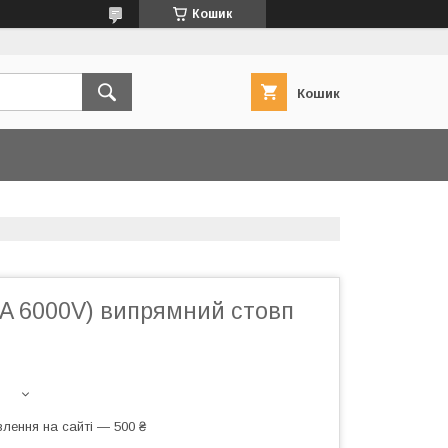
Кошик
Кошик
A 6000V) випрямний стовп
лення на сайті — 500 ₴