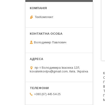
ТехКомплект
Володимир Павлович
пр-т Володимира Івасюка 12Л,
kovalenkovlpv@gmail.com, Київ, Україна
С
П
В
Т
+380 (67) 445-54-25
П
М