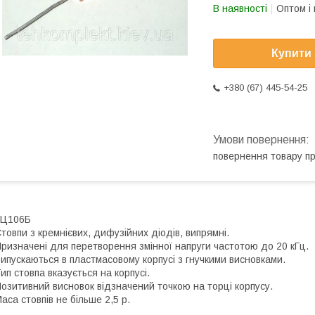
В наявності
Оптом і 
Купити
+380 (67) 445-54-25
повернення товару п
КЦ106Б
товпи з кремнієвих, дифузійних діодів, випрямні.
ризначені для перетворення змінної напруги частотою до 20 кГц.
ипускаються в пластмасовому корпусі з гнучкими висновками.
ип стовпа вказується на корпусі.
озитивний висновок відзначений точкою на торці корпусу.
аса стовпів не більше 2,5 р.