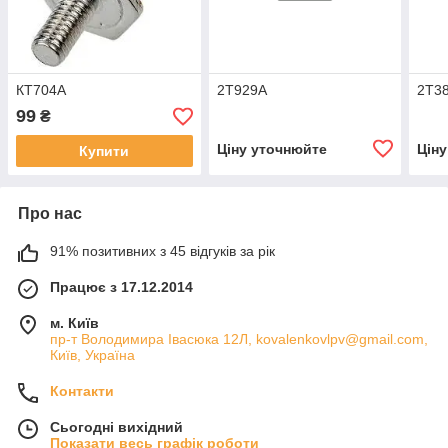
КТ704А
2Т929А
2Т3
99
₴
Ціну уточнюйте
Цін
Купити
Про нас
91% позитивних з 45 відгуків за рік
Працює з 17.12.2014
м. Київ
пр-т Володимира Івасюка 12Л, kovalenkovlpv@gmail.com,
Київ, Україна
Контакти
Сьогодні вихідний
Показати весь графік роботи