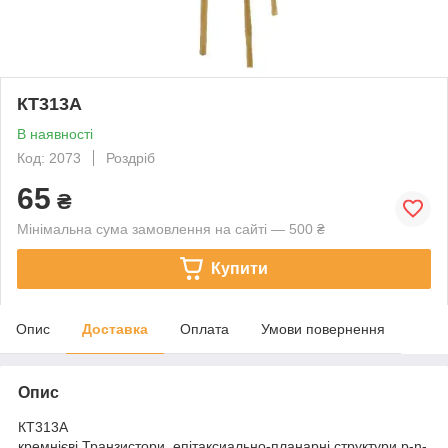
КТ313А
В наявності
Код: 2073
Роздріб
65
₴
Мінімальна сума замовлення на сайті — 500 ₴
Купити
Опис
Доставка
Оплата
Умови повернення
Опис
КТ313А
кремнієві Транзистори, епітаксиально-планарні структури p-n-