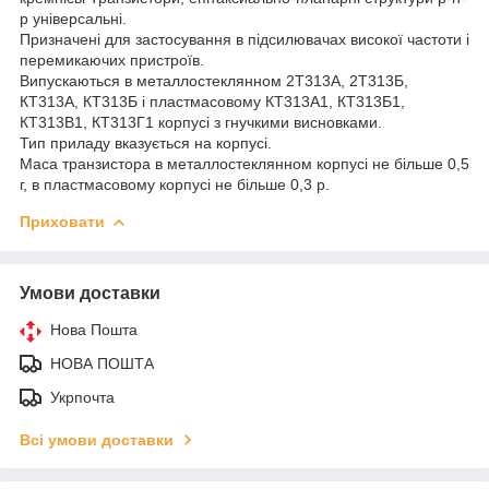
p універсальні.
Призначені для застосування в підсилювачах високої частоти і
перемикаючих пристроїв.
Випускаються в металлостеклянном 2Т313А, 2Т313Б,
КТ313А, КТ313Б і пластмасовому КТ313А1, КТ313Б1,
КТ313В1, КТ313Г1 корпусі з гнучкими висновками.
Тип приладу вказується на корпусі.
Маса транзистора в металлостеклянном корпусі не більше 0,5
г, в пластмасовому корпусі не більше 0,3 р.
Приховати
Умови доставки
Нова Пошта
НОВА ПОШТА
Укрпочта
Всі умови доставки