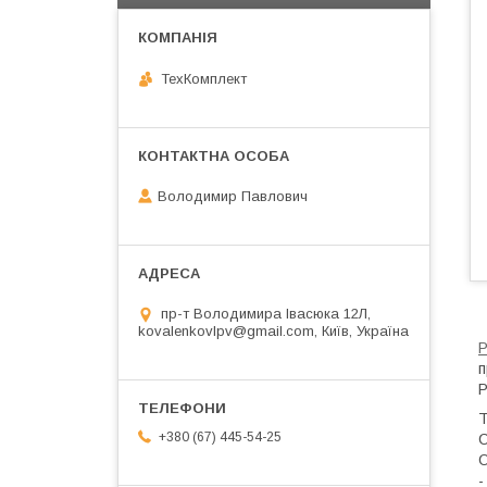
ТехКомплект
Володимир Павлович
пр-т Володимира Івасюка 12Л,
kovalenkovlpv@gmail.com, Київ, Україна
Р
п
Р
Т
+380 (67) 445-54-25
С
О
-