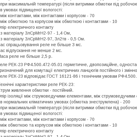
 при максимальній температурі (після витримки обмотки під робочо
 в умовах підвищеної вологості:
 між контактами, між контактами і корпусом - 70
 між обмоткою та корпусом між обмоткою і контактами - 10
пір електричного контакту
 з матеріалу ЗлСрМгН2-97 - 1,4 Ом,
 з матеріалу ЗлСрМгН2-97, Зл2тв - 0,5 Ом.
ас спрацьовування реле не більше 3 мс.
ас відпускання не менше 2 мс.
аса реле не більше 2,5 р.
еле РЕК-23 РФ4.500.472-05.01 герметичне, двопозиційне, одност
ризначений для комутації електричних ланцюгів постійного і змінно
еле РЕК-23 відповідає ГОСТ 16121-86 і технічним умовам РФ4.500
ехнічні характеристики реле РЕК-23:
трум живлення обмотки - постійний.
пір ізоляції між струмоведучими елементами, між струмоведучими
 в нормальних кліматичних умовах (обмотка знеструмлена) - 200
 при максимальній температурі (після витримки обмотки під робочо
 в умовах підвищеної вологості:
 між контактами, між контактами і корпусом - 70
 між обмоткою та корпусом між обмоткою і контактами - 10
пір електричного контакту
 з матеріалу ЗлСрМгН2-97 - 1,4 Ом,