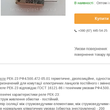
В наявності
Оптом і 
Купити
+380 (67) 445-54-25
повернення товару п
еле
РЕК-23 РФ4.500.472-05.01 герметичне, двопозиційне, односта
ризначений для комутації електричних ланцюгів постійного і змінно
еле РЕК-23 відповідає ГОСТ 16121-86 і технічним умовам РФ4.500
ехнічні характеристики реле РЕК-23:
трум живлення обмотки - постійний.
пір ізоляції між струмоведучими елементами, між струмоведучими
 в нормальних кліматичних умовах (обмотка знеструмлена) - 200