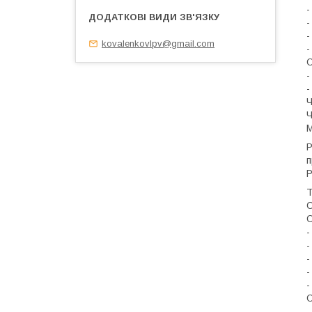
-
-
-
kovalenkovlpv@gmail.com
-
О
-
-
Ч
Ч
М
Р
п
Р
Т
С
О
-
-
-
-
-
О
-