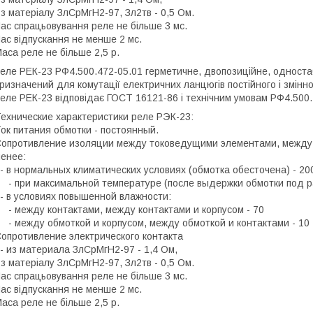
 з матеріалу ЗлСрМгН2-97, Зл2тв - 0,5 Ом.
ас спрацьовування реле не більше 3 мс.
ас відпускання не менше 2 мс.
аса реле не більше 2,5 р.
еле РЕК-23 РФ4.500.472-05.01 герметичне, двопозиційне, одност
ризначений для комутації електричних ланцюгів постійного і змінно
еле РЕК-23 відповідає ГОСТ 16121-86 і технічним умовам РФ4.500
ехнические характеристики реле РЭК-23:
ок питания обмотки - постоянный.
опротивление изоляции между токоведущими элементами, между 
енее:
 в нормальных климатических условиях (обмотка обесточена) - 20
 при максимальной температуре (после выдержки обмотки под р
 в условиях повышенной влажности:
 между контактами, между контактами и корпусом - 70
 между обмоткой и корпусом, между обмоткой и контактами - 10
опротивление электрического контакта
 из материала ЗлСрМгН2-97 - 1,4 Ом,
 з матеріалу ЗлСрМгН2-97, Зл2тв - 0,5 Ом.
ас спрацьовування реле не більше 3 мс.
ас відпускання не менше 2 мс.
аса реле не більше 2,5 р.