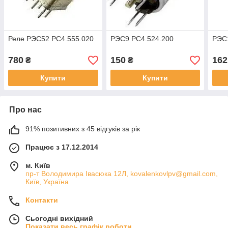
Реле РЭС52 РС4.555.020
РЭС9 РС4.524.200
РЭС1
780
150
162
₴
₴
Купити
Купити
Про нас
91% позитивних з 45 відгуків за рік
Працює з 17.12.2014
м. Київ
пр-т Володимира Івасюка 12Л, kovalenkovlpv@gmail.com,
Київ, Україна
Контакти
Сьогодні вихідний
Показати весь графік роботи