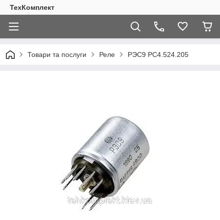
ТехКомплект
Товари та послуги
Реле
РЭС9 РС4.524.205