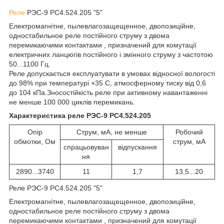
Реле
РЭС-9 РС4.524.205 "5"
Електромагнітне, пылевлагозащещенное, двопозиційне,
одностабильное реле постійного струму з двома
перемикаючими контактами , призначений для комутації
електричних ланцюгів постійного і змінного струму з частотою
50...1100 Гц.
Реле допускається експлуатувати в умовах відносної вологості
до 98% при температурі +35 С, атмосферному тиску від 0,6
до 104 кПа.Зносостійкість реле при активному навантаженні
не менше 100 000 циклів перемикань.
Характеристика реле РЭС-9 РС4.524.205
Опір
Струм, мА, не менше
Робочий
обмотки, Ом
струм, мА
спрацьовуван
відпускання
ня
2890...3740
11
1,7
13,5...20
Реле РЭС-9 РС4.524.205 "5"
Електромагнітне, пылевлагозащещенное, двопозиційне,
одностабильное реле постійного струму з двома
перемикаючими контактами , призначений для комутації