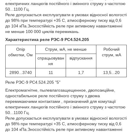
електричних ланцюгів постійного і змінного струму з частотою
50...1100 Гц.
Реле допускається експлуатувати в умовах відносної вологості
до 98% при температурі +35 С, атмосферному тиску від 0,6
до 104 кПа.Зносостійкість реле при активному навантаженні
не менше 100 000 циклів перемикань.
Характеристика реле РЭС-9 РС4.524.205
Опір
Струм, мА, не менше
Робочий
обмотки, Ом
струм, мА
спрацьовуван
відпускання
ня
2890...3740
11
1,7
13,5...20
Реле РЭС-9 РС4.524.205 "5"
Електромагнітне, пылевлагозащещенное, двопозиційне,
одностабильное реле постійного струму з двома
перемикаючими контактами , призначений для комутації
електричних ланцюгів постійного і змінного струму з частотою
50...1100 Гц.
Реле допускається експлуатувати в умовах відносної вологості
до 98% при температурі +35 С, атмосферному тиску від 0,6
до 104 кПа.Зносостійкість реле при активному навантаженні