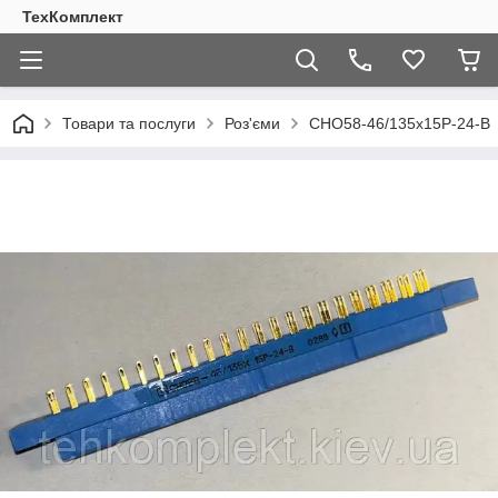
ТехКомплект
Товари та послуги
Роз'єми
СНО58-46/135х15Р-24-В