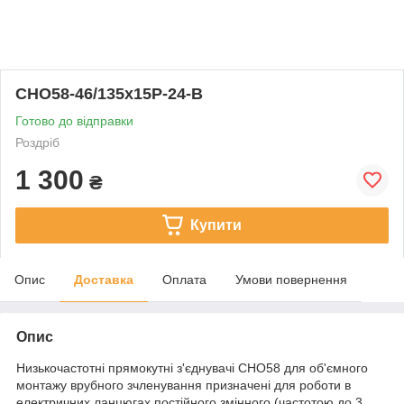
СНО58-46/135х15Р-24-В
Готово до відправки
Роздріб
1 300
₴
Купити
Опис
Доставка
Оплата
Умови повернення
Опис
Низькочастотні прямокутні з'єднувачі СНО58 для об'ємного
монтажу врубного зчленування призначені для роботи в
електричних ланцюгах постійного змінного (частотою до 3