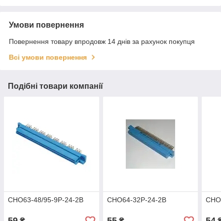
Умови повернення
Повернення товару впродовж 14 днів за рахунок покупця
Всі умови повернення
Подібні товари компанії
СНО63-48/95-9Р-24-2В
СНО64-32Р-24-2В
СНО
59
55
54
₴
₴