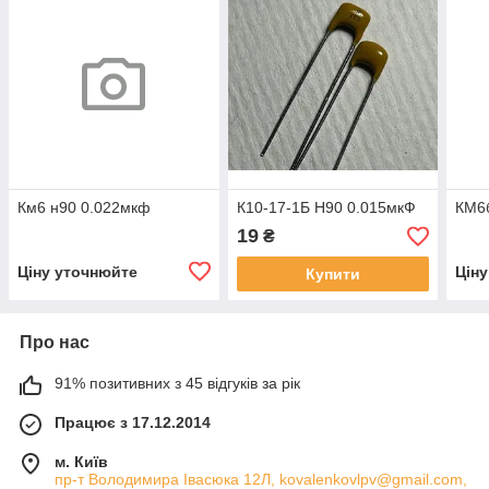
Км6 н90 0.022мкф
К10-17-1Б Н90 0.015мкФ
КМ6
19
₴
Ціну уточнюйте
Цін
Купити
Про нас
91% позитивних з 45 відгуків за рік
Працює з 17.12.2014
м. Київ
пр-т Володимира Івасюка 12Л, kovalenkovlpv@gmail.com,