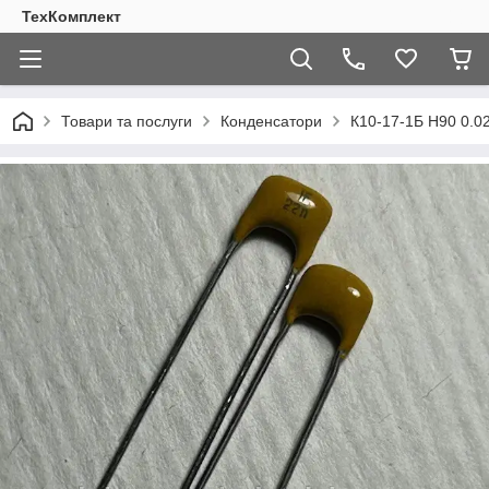
ТехКомплект
Товари та послуги
Конденсатори
К10-17-1Б Н90 0.0