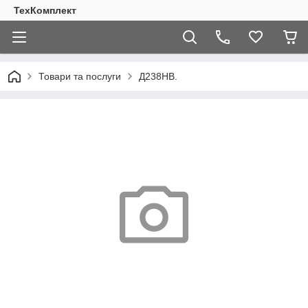
ТехКомплект
Товари та послуги
Д238НВ.