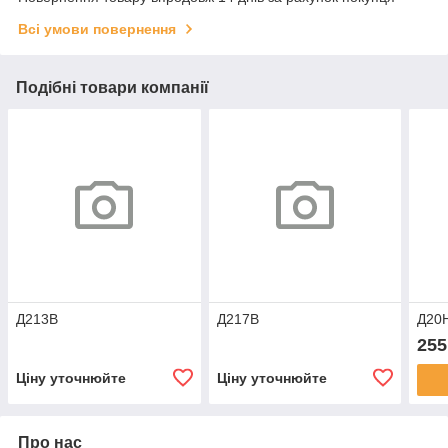
Всі умови повернення
Подібні товари компанії
Д213В
Д217В
Д20
255
Ціну уточнюйте
Ціну уточнюйте
Про нас