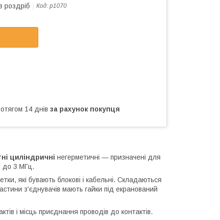
в роздріб
Код:
p1070
ротягом 14 днів
за рахунок покупця
тні циліндричні
негерметичні ― призначені для
 до 3 МГц.
етки, які бувають блокові і кабельні. Складаються
частини з'єднувачів мають гайки під екранований
ктів і місць приєднання проводів до контактів.