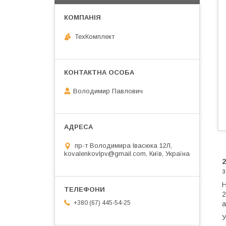
ТехКомплект
Володимир Павлович
пр-т Володимира Івасюка 12Л,
kovalenkovlpv@gmail.com, Київ, Україна
з
Н
2
+380 (67) 445-54-25
а
У