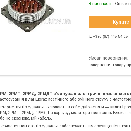
В наявності
Оптом і 
Купити
+380 (67) 445-54-25
повернення товару п
2РМ, 2РМТ, 2РМД, 2РМДТ
з'єднувачі електричні низькочасто
астосування в ланцюгах постійного або змінного струму з частотою
егерметичні з'єднувачі включають в себе дві частини ― вилки і роз
РМ, 2РМТ, 2РМД, 2РМДТ з корпусу, ізолятора і контактів. Блокові 
бо не екранований кабель.
 сочлененном стані з'єднувачі забезпечують пилезахищеність конта