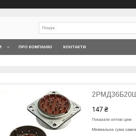
И
ПРО КОМПАНІЮ
КОНТАКТИ
2РМД36Б20
147 ₴
Показати оптові ціни
Мінімальна сума замов