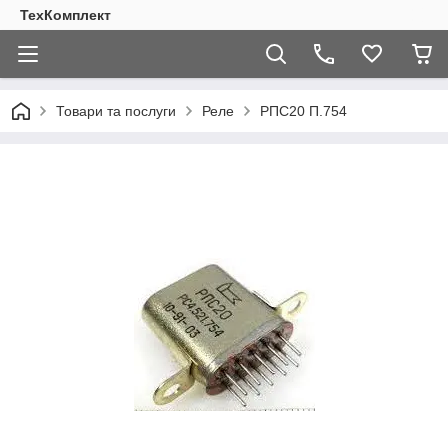
ТехКомплект
Товари та послуги
Реле
РПС20 П.754