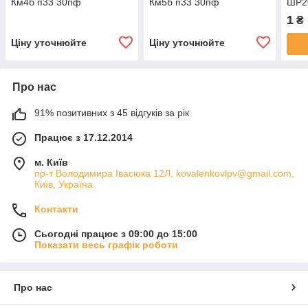
Км4б п33 30пф
Км5б п33 30пф
ШР2
1
₴
Ціну уточнюйте
Ціну уточнюйте
Про нас
91% позитивних з 45 відгуків за рік
Працює з 17.12.2014
м. Київ
пр-т Володимира Івасюка 12Л, kovalenkovlpv@gmail.com,
Київ, Україна
Контакти
Сьогодні працює з 09:00 до 15:00
Показати весь графік роботи
Про нас