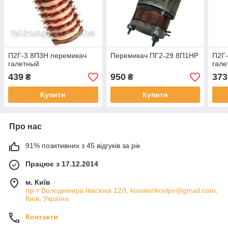
П2Г-3 8П3Н перемикач
Перемикач ПГ2-29 8П1НР
П2Г
галетный
гале
439
950
373
₴
₴
Купити
Купити
Про нас
91% позитивних з 45 відгуків за рік
Працює з 17.12.2014
м. Київ
пр-т Володимира Івасюка 12Л, kovalenkovlpv@gmail.com,
Київ, Україна
Контакти