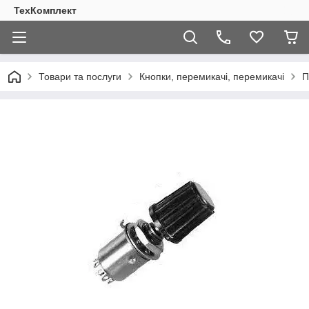
ТехКомплект
Товари та послуги
Кнопки, перемикачі, перемикачі
П