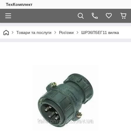
ТехКомплект
Товари та послуги
Роз'єми
ШР36П5ЕГ11 вилка