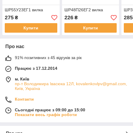
ШР55У23ЕГ1 вилка
ШР48П26ЕГ2 вилка
ШР3
275
226
285
₴
₴
Купити
Купити
Про нас
91% позитивних з 45 відгуків за рік
Працює з 17.12.2014
м. Київ
пр-т Володимира Івасюка 12Л, kovalenkovlpv@gmail.com,
Київ, Україна
Контакти
Сьогодні працює з 09:00 до 15:00
Показати весь графік роботи