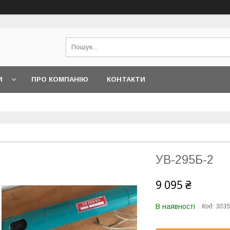
И
ПРО КОМПАНІЮ
КОНТАКТИ
УВ-295Б-2
9 095 ₴
В наявності
Код:
3035