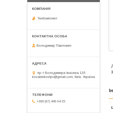
ТехКомплект
Володимир Павлович
пр-т Володимира Івасюка 12Л,
kovalenkovlpv@gmail.com, Київ, Україна
І
+380 (67) 445-54-25
Ц