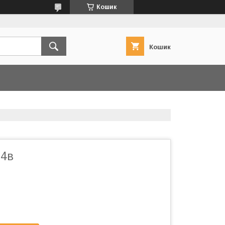
Кошик
Кошик
24в