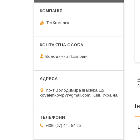
ТехКомплект
Володимир Павлович
Р
п
пр-т Володимира Івасюка 12Л,
kovalenkovlpv@gmail.com, Київ, Україна
І
+380 (67) 445-54-25
Ц