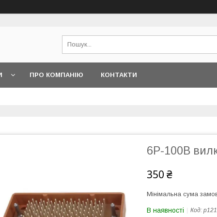
И
ПРО КОМПАНІЮ
КОНТАКТИ
6Р-100В вилк
350 ₴
Мінімальна сума замов
В наявності
Код:
p121