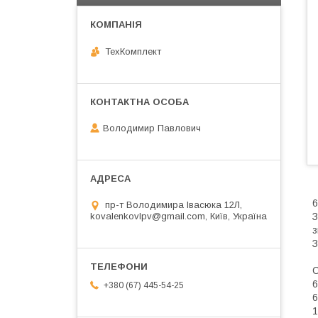
ТехКомплект
Володимир Павлович
6
пр-т Володимира Івасюка 12Л,
З
kovalenkovlpv@gmail.com, Київ, Україна
з
З
С
6
+380 (67) 445-54-25
6
1