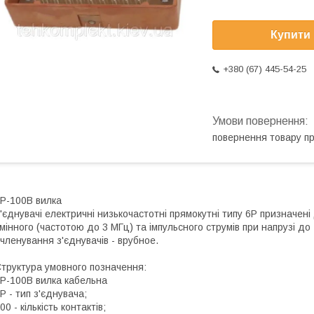
Купити
+380 (67) 445-54-25
повернення товару п
Р-100В вилка
'єднувачі електричні низькочастотні прямокутні типу 6Р призначен
мінного (частотою до 3 МГц) та імпульсного струмів при напрузі до 
членування з'єднувачів - врубное.
труктура умовного позначення:
Р-100В вилка кабельна
Р - тип з'єднувача;
00 - кількість контактів;