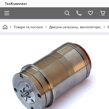
ТехКомплект
Товари та послуги
Двигуни,сельсины, вентилятори,