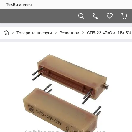
ТехКомплект
Товари та послуги
Резистори
СП5-22 47кОм. 1Вт 5%