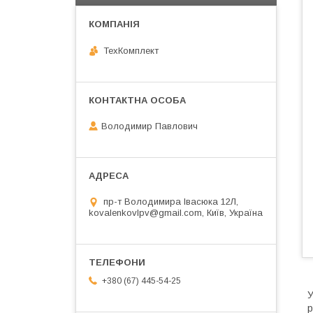
ТехКомплект
Володимир Павлович
пр-т Володимира Івасюка 12Л,
kovalenkovlpv@gmail.com, Київ, Україна
+380 (67) 445-54-25
У
р